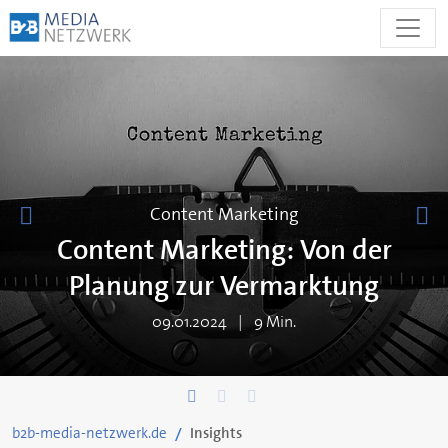
Zum
Inhalt
springen
Content Marketing
Content Marketing: Von der
Planung zur Vermarktung
09.01.2024
9 Min.
b2b-media-netzwerk.de
Insights