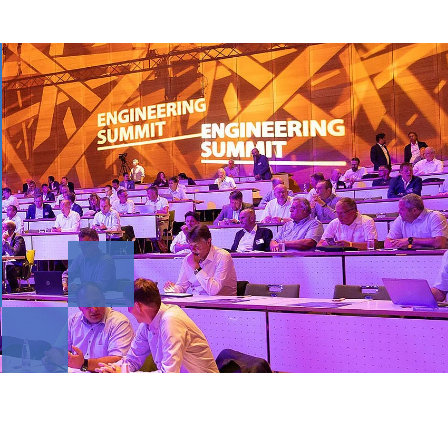
öbelbecker
,
edakteur
- 489 206
goebelbecker(at)huethig-
n(dot)de