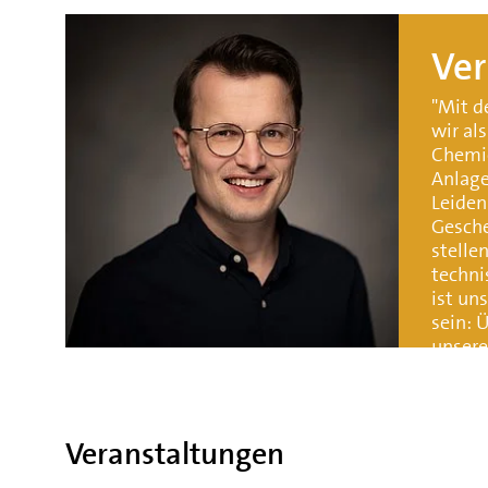
Ver
"Mit d
wir al
Chemie
Anlage
Leiden
Gesche
stelle
techni
ist un
sein: 
unsere
Verbi
Expert
denken
weiter
Veranstaltungen