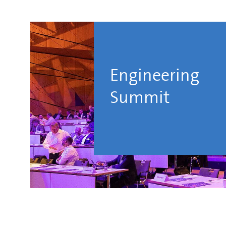
Jona G
Chefr
06221 
jona.
medie
Engineering
Summit