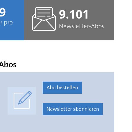
9
9.101
r pro
Newsletter-Abos
Abos
Abo bestellen
Newsletter abonnieren