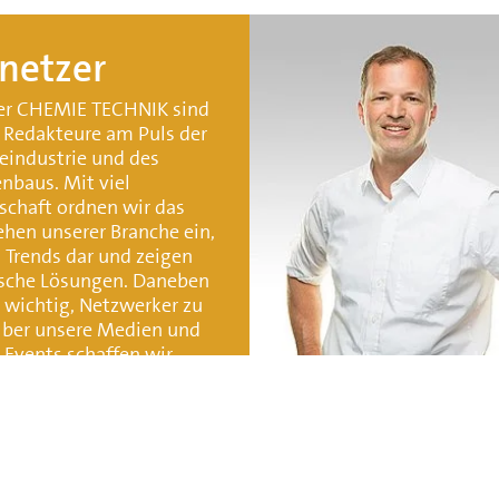
netzer
er CHEMIE TECHNIK sind
s Redakteure am Puls der
industrie und des
nbaus. Mit viel
schaft ordnen wir das
hen unserer Branche ein,
n Trends dar und zeigen
sche Lösungen. Daneben
s wichtig, Netzwerker zu
Über unsere Medien und
 Events schaffen wir
ndungen zwischen
en, die neue Lösungen
 und sich gegenseitig
bringen."