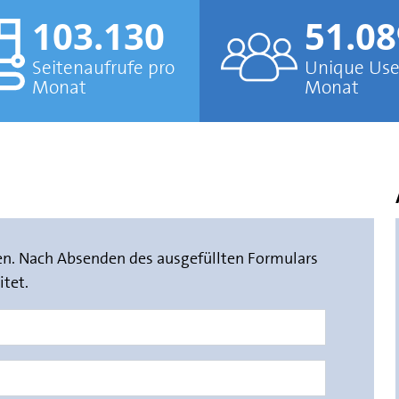
103.130
51.08
Seitenaufrufe pro
Unique Use
Monat
Monat
ken. Nach Absenden des ausgefüllten Formulars
tet.