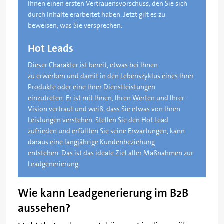
Ihnen einen ersten Vertrauensvorschuss, den Sie sich
durch Inhalte erarbeitet haben. Jetzt gilt es zu
beweisen, was Sie versprechen.
Hot Leads
Dieser Charakter ist bereit, etwas bei Ihnen
zu erwerben und damit in den Lebenszyklus eines Ihrer
Produkte oder eine Ihrer Dienstleistungen
einzutreten. Er ist mit Ihnen, Ihren Werten und Ihrer
Vision vertraut und weiß, dass Sie etwas von Ihren
Leistungen verstehen. Stellen Sie den Hot Lead
zufrieden und erfüllten Sie seine Erwartungen, kann
daraus eine langjährige Kundenbeziehung
entstehen. Das ist das ideale Ziel aller Maßnahmen zur
Leadgenerierung.
Wie kann Leadgenerierung im B2B
aussehen?