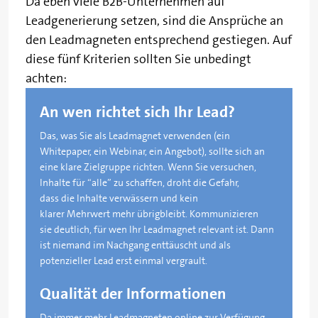
Da eben viele B2B-Unternehmen auf
Leadgenerierung setzen, sind die Ansprüche an
den Leadmagneten entsprechend gestiegen. Auf
diese fünf Kriterien sollten Sie unbedingt
achten:
An wen richtet sich Ihr Lead?
Das, was Sie als Leadmagnet verwenden (ein
Whitepaper, ein Webinar, ein Angebot), sollte sich an
eine klare Zielgruppe richten. Wenn Sie versuchen,
Inhalte für “alle” zu schaffen, droht die Gefahr,
dass die Inhalte verwässern und kein
klarer Mehrwert mehr übrigbleibt. Kommunizieren
sie deutlich, für wen Ihr Leadmagnet relevant ist. Dann
ist niemand im Nachgang enttäuscht und als
potenzieller Lead erst einmal vergrault.
Qualität der Informationen
Da immer mehr Leadmagneten online zur Verfügung