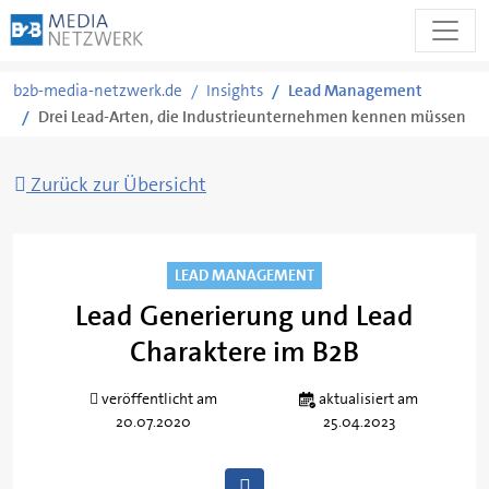
Zum
b2b-media-netzwerk.de
Insights
Lead Management
Inhalt
Drei Lead-Arten, die Industrieunternehmen kennen müssen
springen
Zurück zur Übersicht
LEAD MANAGEMENT
Lead Generierung und Lead
Charaktere im B2B
Von
Rita
veröffentlicht am
aktualisiert am
Schmidt
20.07.2020
25.04.2023