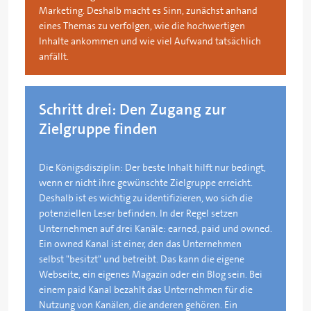
Marketing. Deshalb macht es Sinn, zunächst anhand
eines Themas zu verfolgen, wie die hochwertigen
Inhalte ankommen und wie viel Aufwand tatsächlich
anfällt.
Schritt drei: Den Zugang zur
Zielgruppe finden
Die Königsdisziplin: Der beste Inhalt hilft nur bedingt,
wenn er nicht
i
hre gewünschte Zielgruppe erreicht.
Deshalb ist es wichtig zu identifizieren, wo sich die
potenziellen Leser befinden. In der Regel setzen
Unternehmen auf drei Kanäle: earned, paid und owned.
Ein owned Kanal ist einer, den das Unternehmen
selbst "besitzt" und betreibt. Das kann die eigene
Webseite, ein eigenes Magazin oder ein Blog sein. Bei
einem paid Kanal bezahlt das Unternehmen für die
Nutzung von Kanälen, die anderen gehören. Ein