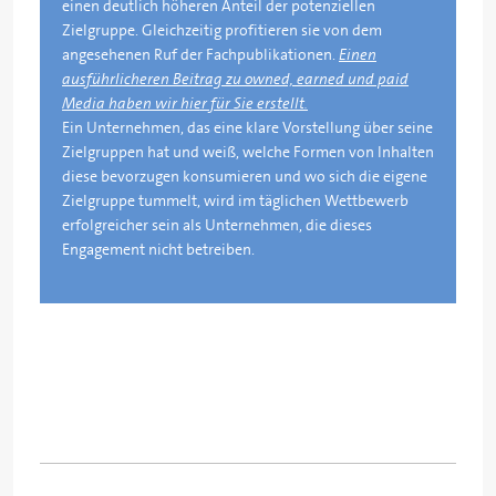
einen deutlich höheren Anteil der potenziellen
Zielgruppe. Gleichzeitig profitieren sie von dem
angesehenen Ruf der Fachpublikationen.
Einen
ausführlicheren Beitrag zu owned, earned und paid
Media haben wir hier für Sie erstellt.
Ein Unternehmen, das eine klare Vorstellung über seine
Zielgruppen hat und weiß, welche Formen von Inhalten
diese bevorzugen konsumieren und wo sich die eigene
Zielgruppe tummelt, wird im täglichen Wettbewerb
erfolgreicher sein als Unternehmen, die dieses
Engagement nicht betreiben.