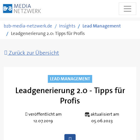
Zum
b2b-media-netzwerk.de
Insights
Lead Management
Inhalt
Leadgenerierung 2.0: Tipps für Profis
springen
Zurück zur Übersicht
LEAD MANAGEMENT
Leadgenerierung 2.0 - Tipps für
Profis
Von
Rita
veröffentlicht am
aktualisiert am
Schmidt
12.07.2019
05.06.2023