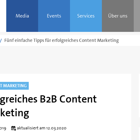
Media
Events
Services
Über uns
Fünf einfache Tipps für erfolgreiches Content Marketing
T MARKETING
olgreiches B2B Content
keting
Von
Susanna
2019
aktualisiert am 12.03.2020
Heine